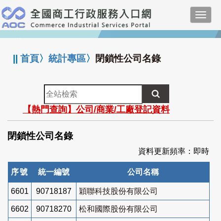
跳
Toggl
到
navig
主
:::
要
內
||
首頁
〉
統計專區
〉
閉鎖性公司名錄
容
全
站
【熱門查詢】公司/商業/工廠登記資料
檢
索
閉鎖性公司名錄
資料更新頻率：即時
序號
統一編號
公司名稱
6601
90718187
穎聯科技股份有限公司
6602
90718270
松和國際股份有限公司