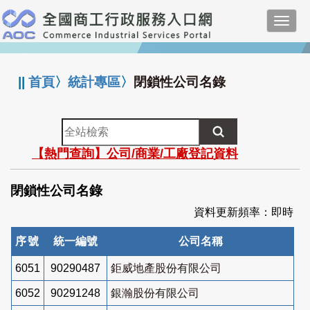
跳
Toggl
到
navig
主
:::
要
內
||
首頁
〉
統計專區
〉
閉鎖性公司名錄
容
全
站
【熱門查詢】公司/商業/工廠登記資料
檢
索
閉鎖性公司名錄
資料更新頻率：即時
序號
統一編號
公司名稱
6051
90290487
鉅威地產股份有限公司
6052
90291248
銀瀚股份有限公司