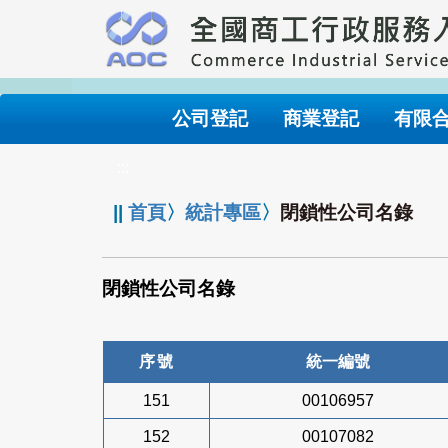
跳
到
主
要
內
公司登記
商業登記
有限
容
:::
||
首頁
〉
統計專區
〉
閉鎖性公司名錄
閉鎖性公司名錄
序號
統一編號
151
00106957
152
00107082