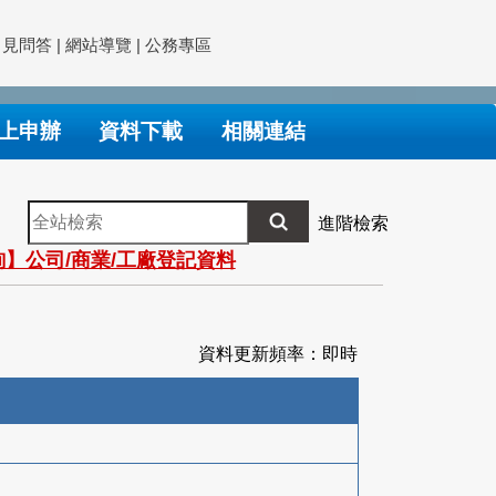
常見問答
|
網站導覽
|
公務專區
上申辦
資料下載
相關連結
全
進階檢索
站
】公司/商業/工廠登記資料
檢
索
資料更新頻率：即時