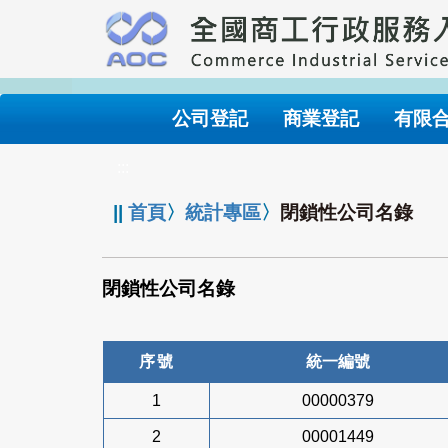
跳
到
主
要
內
公司登記
商業登記
有限
容
:::
||
首頁
〉
統計專區
〉
閉鎖性公司名錄
閉鎖性公司名錄
序號
統一編號
1
00000379
2
00001449