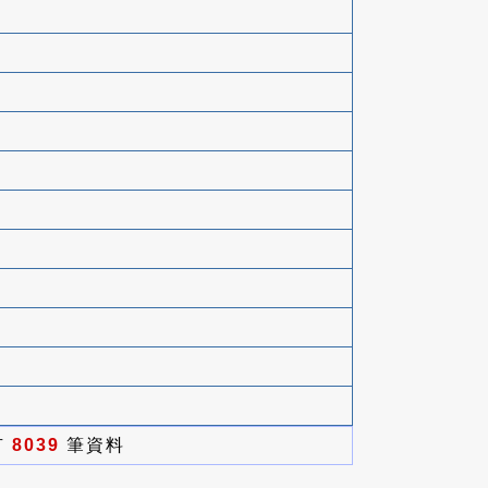
有
8039
筆資料