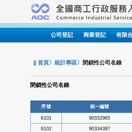
跳
到
主
要
內
公司登記
商業登記
有限
容
:::
||
首頁
〉
統計專區
〉
閉鎖性公司名錄
閉鎖性公司名錄
序號
統一編號
6101
90332965
6102
90334387