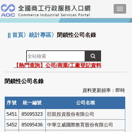
跳
Toggl
到
navig
主
:::
要
內
||
首頁
〉
統計專區
〉
閉鎖性公司名錄
容
全
站
【熱門查詢】公司/商業/工廠登記資料
檢
索
閉鎖性公司名錄
資料更新頻率：即時
序號
統一編號
公司名稱
5451
85095323
巨凱投資股份有限公司
5452
85095436
中華立威國際教育股份有限公司