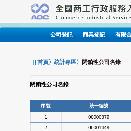
跳
到
主
要
內
公司登記
商業登記
有限
容
:::
||
首頁
〉
統計專區
〉
閉鎖性公司名錄
閉鎖性公司名錄
序號
統一編號
1
00000379
2
00001449