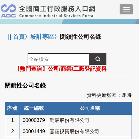
跳
Toggl
到
navig
主
:::
要
內
||
首頁
〉
統計專區
〉
閉鎖性公司名錄
容
全
站
【熱門查詢】公司/商業/工廠登記資料
檢
索
閉鎖性公司名錄
資料更新頻率：即時
序號
統一編號
公司名稱
1
00000379
勤宸股份有限公司
2
00001449
嘉霆投資股份有限公司