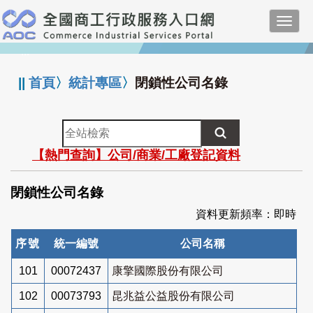
跳
Toggl
到
navig
主
:::
要
內
||
首頁
〉
統計專區
〉
閉鎖性公司名錄
容
全
站
【熱門查詢】公司/商業/工廠登記資料
檢
索
閉鎖性公司名錄
資料更新頻率：即時
序號
統一編號
公司名稱
101
00072437
康擎國際股份有限公司
102
00073793
昆兆益公益股份有限公司