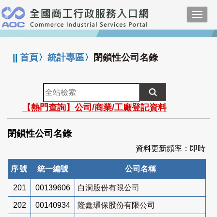
跳
Toggl
到
navig
主
:::
要
內
||
首頁
〉
統計專區
〉
閉鎖性公司名錄
容
全
站
【熱門查詢】公司/商業/工廠登記資料
檢
索
閉鎖性公司名錄
資料更新頻率：即時
序號
統一編號
公司名稱
201
00139606
白洞股份有限公司
202
00140934
隆鑫環保股份有限公司