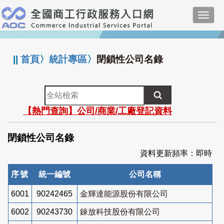
跳
Toggl
到
navig
主
:::
要
內
||
首頁
〉
統計專區
〉
閉鎖性公司名錄
容
全
站
【熱門查詢】公司/商業/工廠登記資料
檢
索
閉鎖性公司名錄
資料更新頻率：即時
序號
統一編號
公司名稱
6001
90242465
金輝達能源股份有限公司
6002
90243730
錸放科技股份有限公司