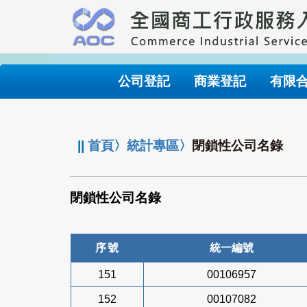
跳
到
主
要
內
公司登記
商業登記
有限
容
:::
||
首頁
〉
統計專區
〉
閉鎖性公司名錄
閉鎖性公司名錄
序號
統一編號
151
00106957
152
00107082