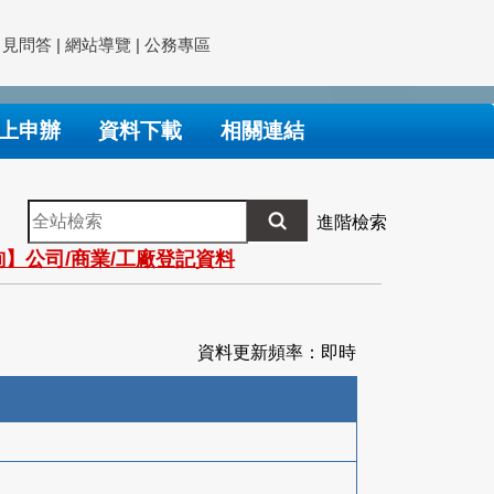
常見問答
|
網站導覽
|
公務專區
上申辦
資料下載
相關連結
全
進階檢索
站
】公司/商業/工廠登記資料
檢
索
資料更新頻率：即時