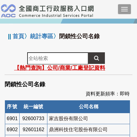
跳
Toggl
到
navig
主
:::
要
內
||
首頁
〉
統計專區
〉
閉鎖性公司名錄
容
全
站
【熱門查詢】公司/商業/工廠登記資料
檢
索
閉鎖性公司名錄
資料更新頻率：即時
序號
統一編號
公司名稱
6901
92600733
家吉股份有限公司
6902
92601162
鼎洲科技住宅股份有限公司