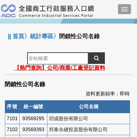
跳
Toggl
到
navig
主
:::
要
內
||
首頁
〉
統計專區
〉
閉鎖性公司名錄
容
全
站
【熱門查詢】公司/商業/工廠登記資料
檢
索
閉鎖性公司名錄
資料更新頻率：即時
序號
統一編號
公司名稱
7101
93569295
玥成股份有限公司
7102
93569393
邦泰永續投資股份有限公司