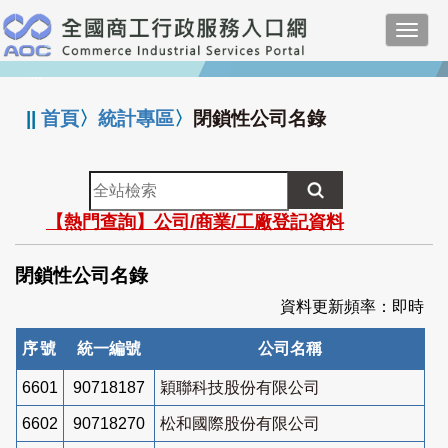
跳
Toggl
到
navig
主
:::
要
內
||
首頁
〉
統計專區
〉
閉鎖性公司名錄
容
全
站
【熱門查詢】公司/商業/工廠登記資料
檢
索
閉鎖性公司名錄
資料更新頻率：即時
序號
統一編號
公司名稱
6601
90718187
穎聯科技股份有限公司
6602
90718270
松和國際股份有限公司