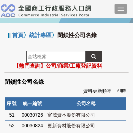
跳
Toggl
到
navig
主
:::
要
內
||
首頁
〉
統計專區
〉
閉鎖性公司名錄
容
全
站
【熱門查詢】公司/商業/工廠登記資料
檢
索
閉鎖性公司名錄
資料更新頻率：即時
序號
統一編號
公司名稱
51
00030726
富茂資本股份有限公司
52
00030824
更新資材股份有限公司