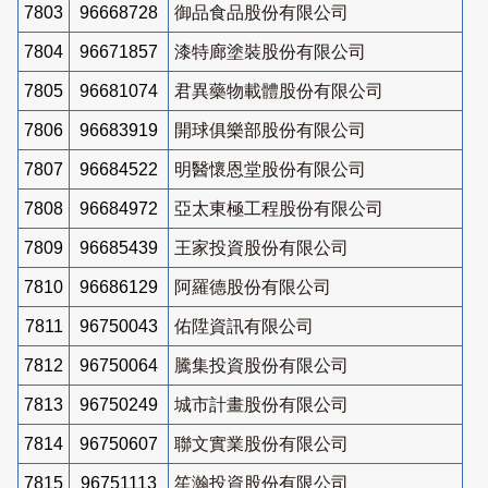
7803
96668728
御品食品股份有限公司
7804
96671857
漆特廊塗裝股份有限公司
7805
96681074
君異藥物載體股份有限公司
7806
96683919
開球俱樂部股份有限公司
7807
96684522
明醫懷恩堂股份有限公司
7808
96684972
亞太東極工程股份有限公司
7809
96685439
王家投資股份有限公司
7810
96686129
阿羅德股份有限公司
7811
96750043
佑陞資訊有限公司
7812
96750064
騰集投資股份有限公司
7813
96750249
城市計畫股份有限公司
7814
96750607
聯文實業股份有限公司
7815
96751113
笙瀚投資股份有限公司