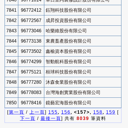
7841
96772412
鈺翔科技股份有限公司
7842
96772567
成昇投資股份有限公司
7843
96773046
哈樂維股份有限公司
7844
96773138
東農畜產股份有限公司
7845
96773502
鑫榆資本股份有限公司
7846
96774299
智動航科股份有限公司
7847
96775121
桓球科技股份有限公司
7848
96777280
沐森食業股份有限公司
7849
96778083
台灣海創實業股份有限公司
7850
96778416
鏡藝宏海股份有限公司
[
第一頁
/
上一頁
]
155
,
156
, <157>,
158
,
159
[
下一頁
/
最後一頁
] 共有
8039
筆資料