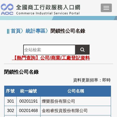
跳
Toggl
到
navig
主
:::
要
內
||
首頁
〉
統計專區
〉
閉鎖性公司名錄
容
全
站
【熱門查詢】公司/商業/工廠登記資料
檢
索
閉鎖性公司名錄
資料更新頻率：即時
序號
統一編號
公司名稱
301
00201191
爍樂股份有限公司
302
00201468
金柏睿投資股份有限公司