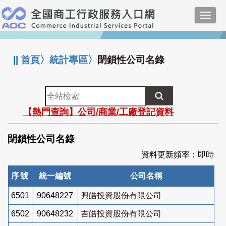
跳
Toggl
到
navig
主
:::
要
內
||
首頁
〉
統計專區
〉
閉鎖性公司名錄
容
全
站
【熱門查詢】公司/商業/工廠登記資料
檢
索
閉鎖性公司名錄
資料更新頻率：即時
序號
統一編號
公司名稱
6501
90648227
興皓投資股份有限公司
6502
90648232
吉皓投資股份有限公司