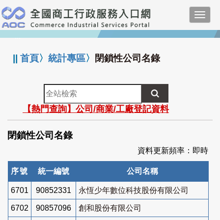
跳
Toggl
到
navig
主
:::
要
內
||
首頁
〉
統計專區
〉
閉鎖性公司名錄
容
全
站
【熱門查詢】公司/商業/工廠登記資料
檢
索
閉鎖性公司名錄
資料更新頻率：即時
序號
統一編號
公司名稱
6701
90852331
永恆少年數位科技股份有限公司
6702
90857096
創和股份有限公司