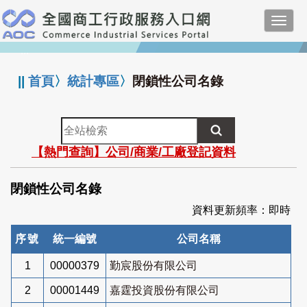
跳
Toggl
到
navig
主
:::
要
內
||
首頁
〉
統計專區
〉
閉鎖性公司名錄
容
全
站
【熱門查詢】公司/商業/工廠登記資料
檢
索
閉鎖性公司名錄
資料更新頻率：即時
序號
統一編號
公司名稱
1
00000379
勤宸股份有限公司
2
00001449
嘉霆投資股份有限公司