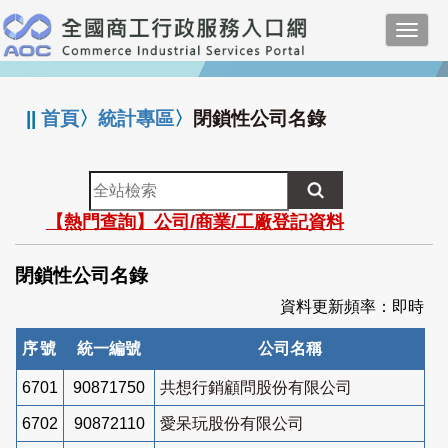
跳
Toggl
到
navig
主
:::
要
內
||
首頁
〉
統計專區
〉
閉鎖性公司名錄
容
全
站
【熱門查詢】公司/商業/工廠登記資料
檢
索
閉鎖性公司名錄
資料更新頻率：即時
序號
統一編號
公司名稱
6701
90871750
共想行銷顧問股份有限公司
6702
90872110
愛呆玩股份有限公司