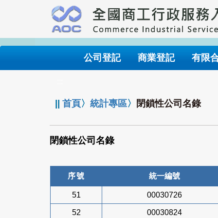
跳
到
主
要
內
公司登記
商業登記
有限
容
:::
||
首頁
〉
統計專區
〉
閉鎖性公司名錄
閉鎖性公司名錄
序號
統一編號
51
00030726
52
00030824