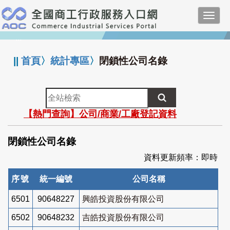
跳
Toggl
到
navig
主
:::
要
內
||
首頁
〉
統計專區
〉
閉鎖性公司名錄
容
全
站
【熱門查詢】公司/商業/工廠登記資料
檢
索
閉鎖性公司名錄
資料更新頻率：即時
序號
統一編號
公司名稱
6501
90648227
興皓投資股份有限公司
6502
90648232
吉皓投資股份有限公司