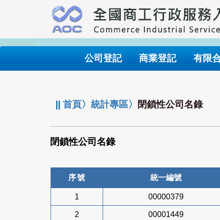
跳
到
主
要
內
公司登記
商業登記
有限
容
:::
||
首頁
〉
統計專區
〉
閉鎖性公司名錄
閉鎖性公司名錄
序號
統一編號
1
00000379
2
00001449