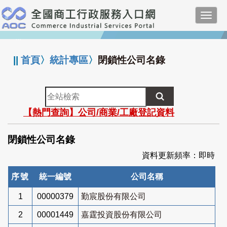
跳
Toggl
到
navig
主
:::
要
內
||
首頁
〉
統計專區
〉
閉鎖性公司名錄
容
全
站
【熱門查詢】公司/商業/工廠登記資料
檢
索
閉鎖性公司名錄
資料更新頻率：即時
序號
統一編號
公司名稱
1
00000379
勤宸股份有限公司
2
00001449
嘉霆投資股份有限公司