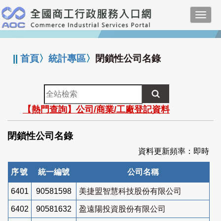
跳
Toggl
到
navig
主
:::
要
內
||
首頁
〉
統計專區
〉
閉鎖性公司名錄
容
全
站
【熱門查詢】公司/商業/工廠登記資料
檢
索
閉鎖性公司名錄
資料更新頻率：即時
序號
統一編號
公司名稱
6401
90581598
美捷盟智慧科技股份有限公司
6402
90581632
盈遠陽投資股份有限公司