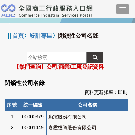
跳
Toggl
到
navig
主
:::
要
內
||
首頁
〉
統計專區
〉
閉鎖性公司名錄
容
全
站
【熱門查詢】公司/商業/工廠登記資料
檢
索
閉鎖性公司名錄
資料更新頻率：即時
序號
統一編號
公司名稱
1
00000379
勤宸股份有限公司
2
00001449
嘉霆投資股份有限公司