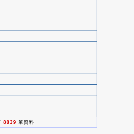
有
8039
筆資料