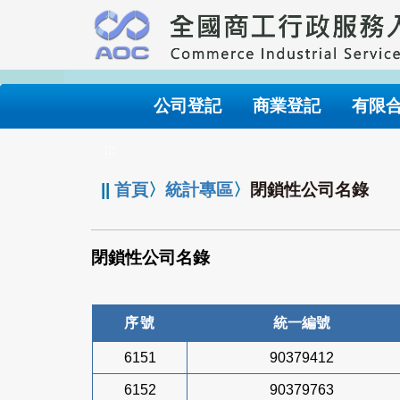
跳
到
主
要
內
公司登記
商業登記
有限
容
:::
||
首頁
〉
統計專區
〉
閉鎖性公司名錄
閉鎖性公司名錄
序號
統一編號
6151
90379412
6152
90379763