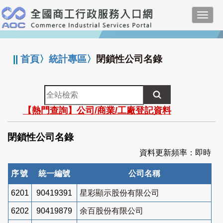
跳
Toggl
到
navig
主
:::
要
內
||
首頁
〉
統計專區
〉
閉鎖性公司名錄
容
全
站
【熱門查詢】公司/商業/工廠登記資料
檢
索
閉鎖性公司名錄
資料更新頻率：即時
序號
統一編號
公司名稱
6201
90419391
星彩顯示股份有限公司
6202
90419879
余百股份有限公司