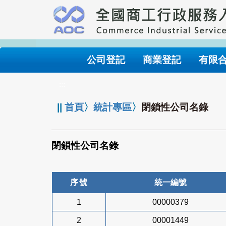
跳
到
主
要
內
公司登記
商業登記
有限
容
:::
||
首頁
〉
統計專區
〉
閉鎖性公司名錄
閉鎖性公司名錄
序號
統一編號
1
00000379
2
00001449