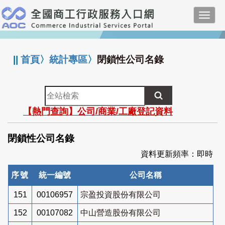
跳
Toggl
到
navig
主
:::
要
內
||
首頁
〉
統計專區
〉
閉鎖性公司名錄
容
全
站
【熱門查詢】公司/商業/工廠登記資料
檢
索
閉鎖性公司名錄
資料更新頻率：即時
序號
統一編號
公司名稱
151
00106957
宗盈投資股份有限公司
152
00107082
中山營造股份有限公司