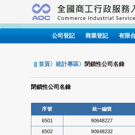
跳
到
主
要
內
公司登記
商業登記
有限
容
:::
||
首頁
〉
統計專區
〉
閉鎖性公司名錄
閉鎖性公司名錄
序號
統一編號
6501
90648227
6502
90648232