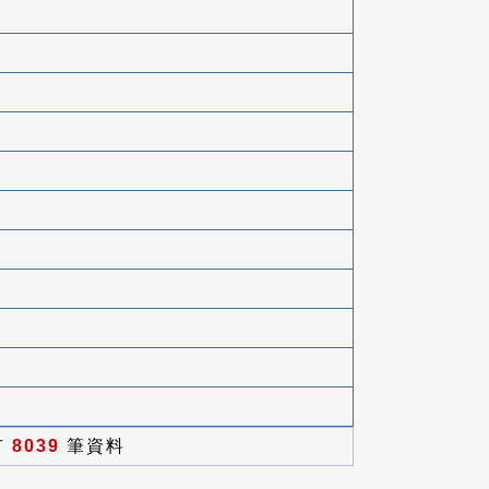
有
8039
筆資料