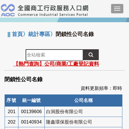
跳
Toggl
到
navig
主
:::
要
內
||
首頁
〉
統計專區
〉
閉鎖性公司名錄
容
全
站
【熱門查詢】公司/商業/工廠登記資料
檢
索
閉鎖性公司名錄
資料更新頻率：即時
序號
統一編號
公司名稱
201
00139606
白洞股份有限公司
202
00140934
隆鑫環保股份有限公司