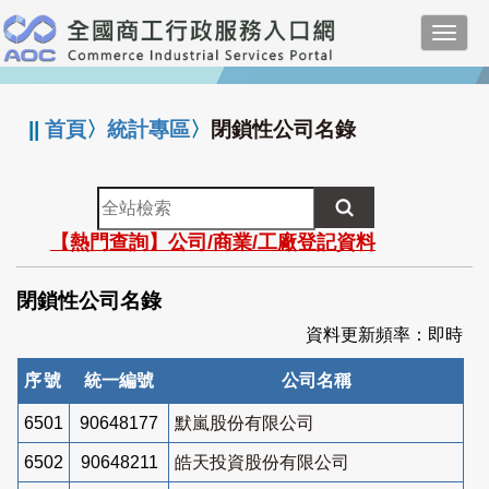
跳
Toggl
到
navig
主
:::
要
內
||
首頁
〉
統計專區
〉
閉鎖性公司名錄
容
全
站
【熱門查詢】公司/商業/工廠登記資料
檢
索
閉鎖性公司名錄
資料更新頻率：即時
序號
統一編號
公司名稱
6501
90648177
默嵐股份有限公司
6502
90648211
皓天投資股份有限公司