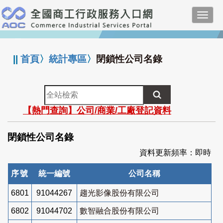
跳
Toggl
到
navig
主
:::
要
內
||
首頁
〉
統計專區
〉
閉鎖性公司名錄
容
全
站
【熱門查詢】公司/商業/工廠登記資料
檢
索
閉鎖性公司名錄
資料更新頻率：即時
序號
統一編號
公司名稱
6801
91044267
趨光影像股份有限公司
6802
91044702
數智融合股份有限公司