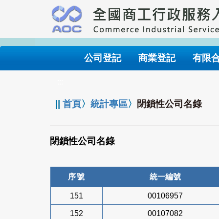
跳
到
主
要
內
公司登記
商業登記
有限
容
:::
||
首頁
〉
統計專區
〉
閉鎖性公司名錄
閉鎖性公司名錄
序號
統一編號
151
00106957
152
00107082