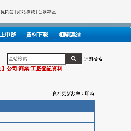
常見問答
|
網站導覽
|
公務專區
上申辦
資料下載
相關連結
全
進階檢索
站
】公司/商業/工廠登記資料
檢
索
資料更新頻率：即時