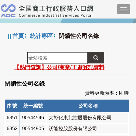
跳
Toggl
到
navig
主
:::
要
內
||
首頁
〉
統計專區
〉
閉鎖性公司名錄
容
全
站
【熱門查詢】公司/商業/工廠登記資料
檢
索
閉鎖性公司名錄
資料更新頻率：即時
序號
統一編號
公司名稱
6351
90544546
大彰化東北控股股份有限公司
6352
90544905
沃能控股股份有限公司