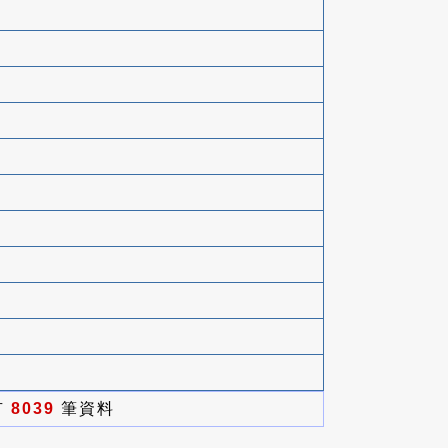
有
8039
筆資料