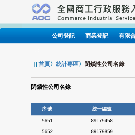
跳
到
主
要
內
公司登記
商業登記
有限
容
:::
||
首頁
〉
統計專區
〉
閉鎖性公司名錄
閉鎖性公司名錄
序號
統一編號
5651
89179458
5652
89179859