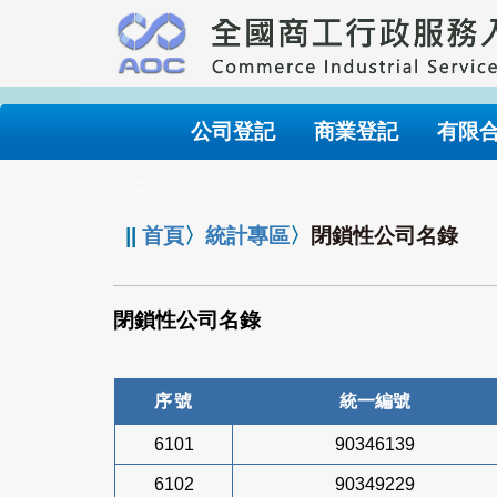
跳
到
主
要
內
公司登記
商業登記
有限
容
:::
||
首頁
〉
統計專區
〉
閉鎖性公司名錄
閉鎖性公司名錄
序號
統一編號
6101
90346139
6102
90349229