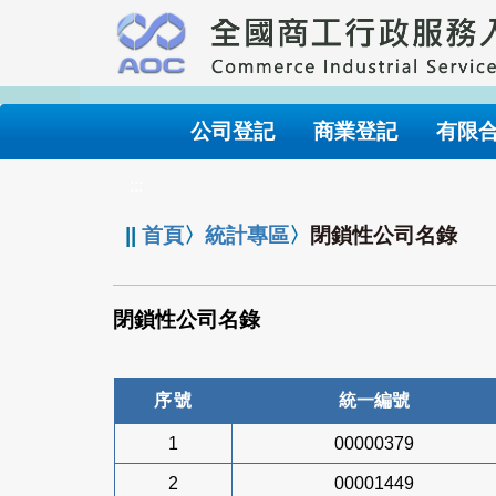
跳
到
主
要
內
公司登記
商業登記
有限
容
:::
||
首頁
〉
統計專區
〉
閉鎖性公司名錄
閉鎖性公司名錄
序號
統一編號
1
00000379
2
00001449