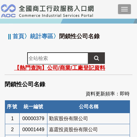
跳
Toggl
到
navig
主
:::
要
內
||
首頁
〉
統計專區
〉
閉鎖性公司名錄
容
全
站
【熱門查詢】公司/商業/工廠登記資料
檢
索
閉鎖性公司名錄
資料更新頻率：即時
序號
統一編號
公司名稱
1
00000379
勤宸股份有限公司
2
00001449
嘉霆投資股份有限公司