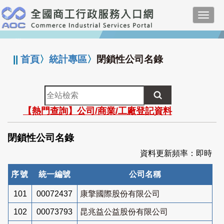
跳
Toggl
到
navig
主
:::
要
內
||
首頁
〉
統計專區
〉
閉鎖性公司名錄
容
全
站
【熱門查詢】公司/商業/工廠登記資料
檢
索
閉鎖性公司名錄
資料更新頻率：即時
序號
統一編號
公司名稱
101
00072437
康擎國際股份有限公司
102
00073793
昆兆益公益股份有限公司