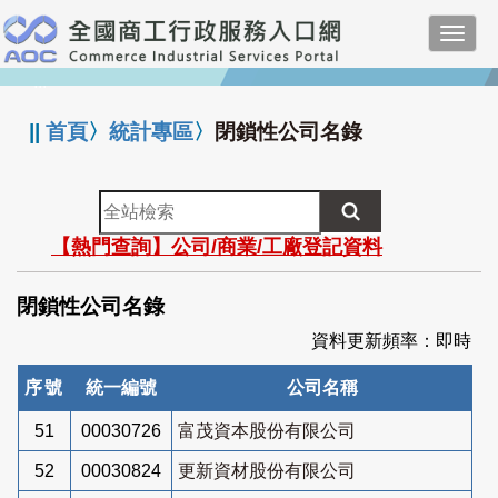
跳
Toggl
到
navig
主
:::
要
內
||
首頁
〉
統計專區
〉
閉鎖性公司名錄
容
全
站
【熱門查詢】公司/商業/工廠登記資料
檢
索
閉鎖性公司名錄
資料更新頻率：即時
序號
統一編號
公司名稱
51
00030726
富茂資本股份有限公司
52
00030824
更新資材股份有限公司