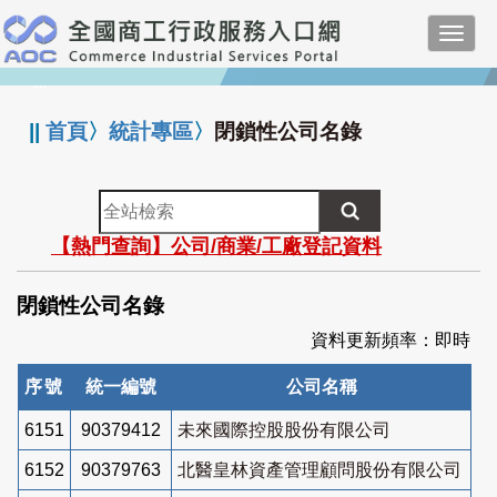
跳
Toggl
到
navig
主
:::
要
內
||
首頁
〉
統計專區
〉
閉鎖性公司名錄
容
全
站
【熱門查詢】公司/商業/工廠登記資料
檢
索
閉鎖性公司名錄
資料更新頻率：即時
序號
統一編號
公司名稱
6151
90379412
未來國際控股股份有限公司
6152
90379763
北醫皇林資產管理顧問股份有限公司