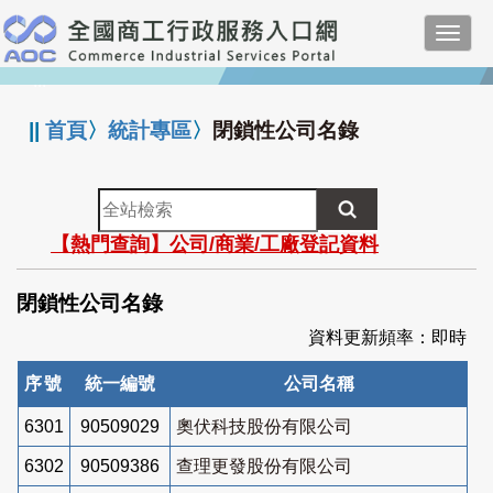
跳
Toggl
到
navig
主
:::
要
內
||
首頁
〉
統計專區
〉
閉鎖性公司名錄
容
全
站
【熱門查詢】公司/商業/工廠登記資料
檢
索
閉鎖性公司名錄
資料更新頻率：即時
序號
統一編號
公司名稱
6301
90509029
奧伏科技股份有限公司
6302
90509386
查理更發股份有限公司