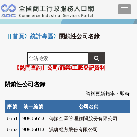
跳
Toggl
到
navig
主
:::
要
內
||
首頁
〉
統計專區
〉
閉鎖性公司名錄
容
全
站
【熱門查詢】公司/商業/工廠登記資料
檢
索
閉鎖性公司名錄
資料更新頻率：即時
序號
統一編號
公司名稱
6651
90805653
傳振企業管理顧問股份有限公司
6652
90806013
漢唐經方股份有限公司