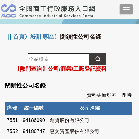
跳
Toggl
到
navig
主
:::
要
內
||
首頁
〉
統計專區
〉
閉鎖性公司名錄
容
全
站
【熱門查詢】公司/商業/工廠登記資料
檢
索
閉鎖性公司名錄
資料更新頻率：即時
序號
統一編號
公司名稱
7551
94186090
創賢股份有限公司
7552
94186747
惠文資產股份有限公司