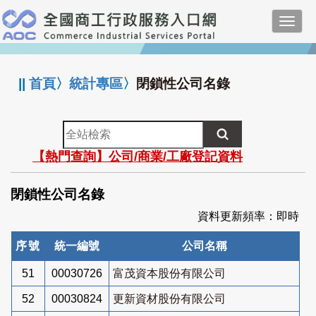
跳
Toggl
到
navig
主
:::
要
內
||
首頁
〉
統計專區
〉
閉鎖性公司名錄
容
全
站
【熱門查詢】公司/商業/工廠登記資料
檢
索
閉鎖性公司名錄
資料更新頻率：即時
序號
統一編號
公司名稱
51
00030726
富茂資本股份有限公司
52
00030824
更新資材股份有限公司