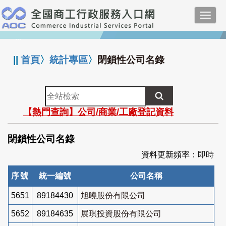
跳
Toggl
到
navig
主
:::
要
內
||
首頁
〉
統計專區
〉
閉鎖性公司名錄
容
全
站
【熱門查詢】公司/商業/工廠登記資料
檢
索
閉鎖性公司名錄
資料更新頻率：即時
序號
統一編號
公司名稱
5651
89184430
旭曉股份有限公司
5652
89184635
展琪投資股份有限公司